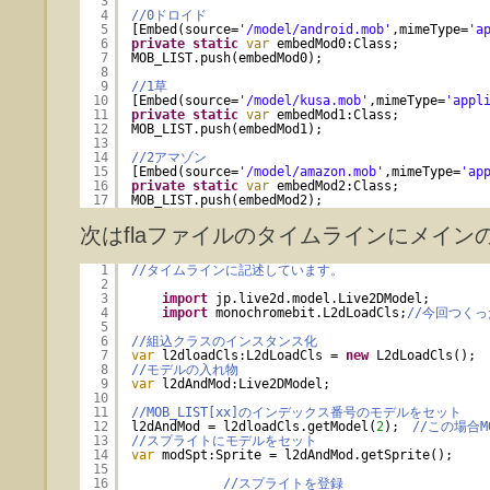
3
4
//0ドロイド
5
[Embed(source=
'/model/android.mob'
,mimeType=
'a
6
private
static
var
embedMod0:Class;
7
MOB_LIST.push(embedMod0);
8
9
//1草
10
[Embed(source=
'/model/kusa.mob'
,mimeType=
'appl
11
private
static
var
embedMod1:Class;
12
MOB_LIST.push(embedMod1);
13
14
//2アマゾン
15
[Embed(source=
'/model/amazon.mob'
,mimeType=
'ap
16
private
static
var
embedMod2:Class;
17
MOB_LIST.push(embedMod2);
次はflaファイルのタイムラインにメイン
1
//タイムラインに記述しています。
2
3
import
jp.live2d.model.Live2DModel;
4
import
monochromebit.L2dLoadCls;
//今回つく
5
6
//組込クラスのインスタンス化
7
var
l2dloadCls:L2dLoadCls = 
new
L2dLoadCls();
8
//モデルの入れ物
9
var
l2dAndMod:Live2DModel;
10
11
//MOB_LIST[xx]のインデックス番号のモデルをセット
12
l2dAndMod = l2dloadCls.getModel(
2
);　
//この場合MO
13
//スプライトにモデルをセット
14
var
modSpt:Sprite = l2dAndMod.getSprite();
15
16
//スプライトを登録