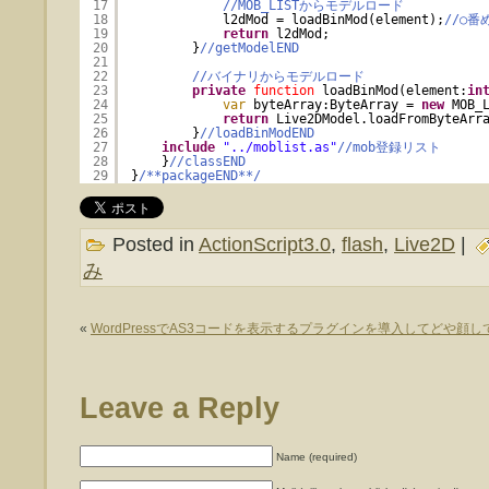
17
//MOB_LISTからモデルロード
18
l2dMod = loadBinMod(element);
//○番
19
return
l2dMod;
20
}
//getModelEND
21
22
//バイナリからモデルロード
23
private
function
loadBinMod(element:
in
24
var
byteArray:ByteArray = 
new
MOB_
25
return
Live2DModel.loadFromByteArr
26
}
//loadBinModEND
27
include
"../moblist.as"
//mob登録リスト
28
}
//classEND
29
}
/**packageEND**/
Posted in
ActionScript3.0
,
flash
,
Live2D
|
み
«
WordPressでAS3コードを表示するプラグインを導入してどや顔し
Leave a Reply
Name (required)