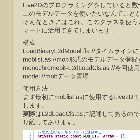
Live2Dのプログラミングをしていると
上のモデルデータを使いたいなんてこと
そんなときにはこれ、このクラスを使う
マートに活用できてしまいます。
構成
LoadBinaryL2dModel.fla //タイ
moblist.as //mob形式のモデルデータ
monochromebit-L2dLoadCls.as //
model //mobデータ置場
使用方法
まず最初にmoblist.asに使用するLive
します。
実際はL2dLoadCls.asに記述してあ
り離してあります。
1
//埋め込むモデルをリストに登録する
2
private
static
const
MOB_LIST:
Array
= [];