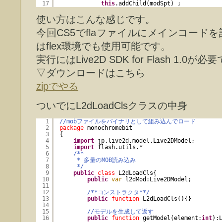
17
this
.addChild(modSpt) ;
使い方はこんな感じです。
今回CS5でflaファイルにメインコード
はflex環境でも使用可能です。
実行にはLive2D SDK for Flash 1.0が必
▽ダウンロードはこちら
zipでやる
ついでにL2dLoadClsクラスの中身
1
//mobファイルをバイナリとして組み込んでロード
2
package
monochromebit
3
{
4
import
jp.live2d.model.Live2DModel;
5
import
flash.utils.*
6
/**
7
* 多量のMOB読み込み
8
*/
9
public
class
L2dLoadCls{
10
public
var
l2dMod:Live2DModel;
11
12
/**コンストラクタ**/
13
public
function
L2dLoadCls(){}
14
15
//モデルを生成して返す
16
public
function
getModel(element:
int
):